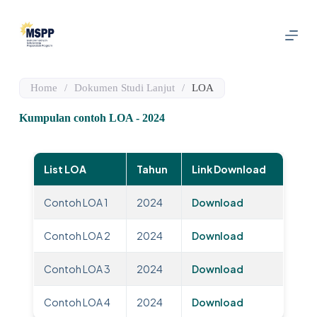
S
k
i
p
t
o
Home
/
Dokumen Studi Lanjut
/
LOA
c
o
n
Kumpulan contoh LOA - 2024
t
e
n
t
List LOA
Tahun
Link Download
Contoh LOA 1
2024
Download
Contoh LOA 2
2024
Download
Contoh LOA 3
2024
Download
Contoh LOA 4
2024
Download